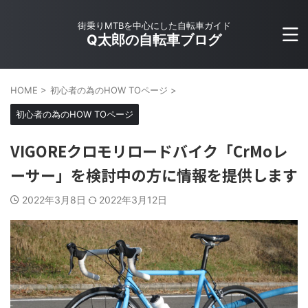
街乗りMTBを中心にした自転車ガイド
Q太郎の自転車ブログ
HOME
>
初心者の為のHOW TOページ
>
初心者の為のHOW TOページ
VIGOREクロモリロードバイク「CrMoレ
ーサー」を検討中の方に情報を提供します
2022年3月8日
2022年3月12日