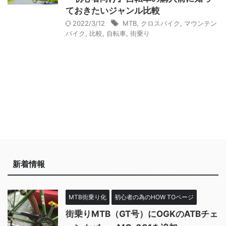
ておきたいジャンル比較
2022/3/12
MTB
,
クロスバイク
,
マウンテン
バイク
,
比較
,
自転車
,
街乗り
新着情報
MTB街乗り化
初心者の為のHOW TOページ
街乗りMTB（GT号）にOGKのATBチェ