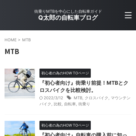
街乗りMTBを中心にした自転車ガイド
Q太郎の自転車ブログ
HOME
>
MTB
MTB
初心者の為のHOW TOページ
『初心者向け』街乗り前提！MTBとク
ロスバイクを比較検討。
2022/3/12
MTB
,
クロスバイク
,
マウンテン
バイク
,
比較
,
自転車
,
街乗り
初心者の為のHOW TOページ
『初心者向け』自転車の購入前に知っ