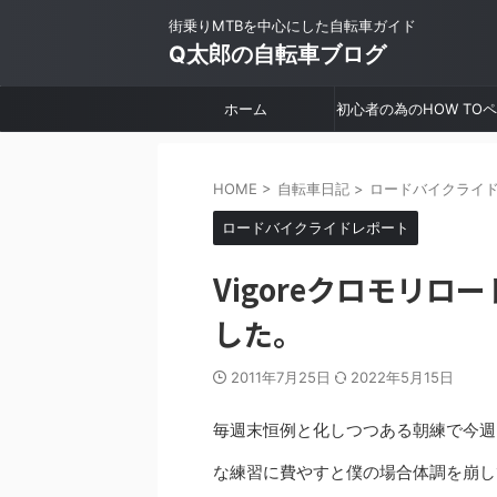
街乗りMTBを中心にした自転車ガイド
Q太郎の自転車ブログ
ホーム
初心者の為のHOW TO
ジ
HOME
>
自転車日記
>
ロードバイクライ
ロードバイクライドレポート
Vigoreクロモリ
した。
2011年7月25日
2022年5月15日
毎週末恒例と化しつつある朝練で今週
な練習に費やすと僕の場合体調を崩し