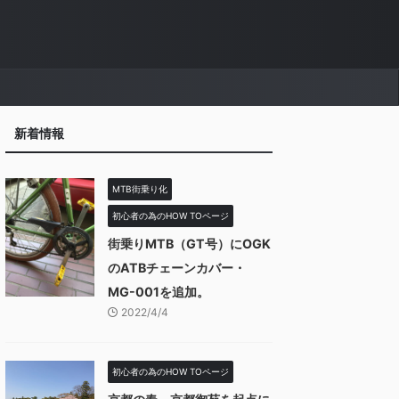
新着情報
MTB街乗り化
初心者の為のHOW TOページ
街乗りMTB（GT号）にOGK
のATBチェーンカバー・
MG-001を追加。
2022/4/4
初心者の為のHOW TOページ