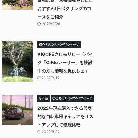
京都の春、京都御苑を起点に
おすすめ1日ポタリングのコ
ースをご紹介
2022/3/28
初心者の為のHOW TOページ
VIGOREクロモリロードバイ
ク「CrMoレーサー」を検討
中の方に情報を提供します
2022/3/12
その他
初心者の為のHOW TOページ
2022年現在購入できる代表
的な自転車用キャリアをリス
トアップして徹底比較
2022/3/22